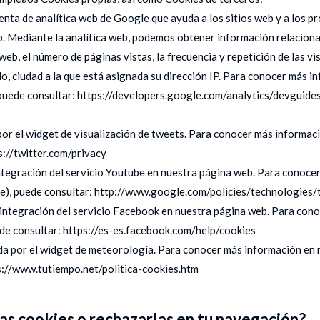
a de analítica web de Google que ayuda a los sitios web y a los pro
. Mediante la analítica web, podemos obtener información relacion
eb, el número de páginas vistas, la frecuencia y repetición de las vi
o, ciudad a la que está asignada su dirección IP. Para conocer más in
puede consultar: https://developers.google.com/analytics/devguides
r el widget de visualización de tweets. Para conocer más informació
s://twitter.com/privacy
tegración del servicio Youtube en nuestra página web. Para conocer
e), puede consultar: http://www.google.com/policies/technologies/
ntegración del servicio Facebook en nuestra página web. Para cono
de consultar: https://es-es.facebook.com/help/cookies
por el widget de meteorología. Para conocer más información en re
s://www.tutiempo.net/politica-cookies.htm
as cookies o rechazarlas en tu navegación?