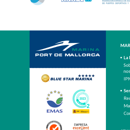
MAR
La
So
no
IP
Ser
Re
Mar
Co