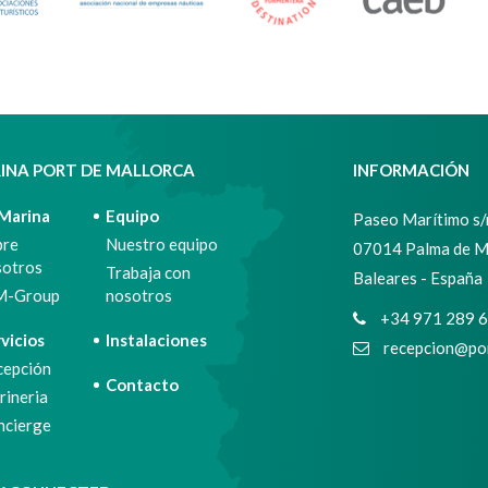
INA PORT DE MALLORCA
INFORMACIÓN
 Marina
Equipo
Paseo Marítimo s/n
bre
Nuestro equipo
07014 Palma de M
sotros
Trabaja con
Baleares - España
M-Group
nosotros
+34 971 289 
vicios
Instalaciones
recepcion@por
cepción
Contacto
ineria
ncierge