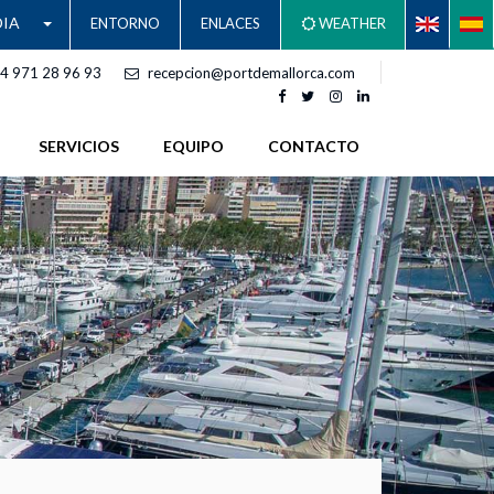
IA
ENTORNO
ENLACES
WEATHER
4 971 28 96 93
recepcion@portdemallorca.com
SERVICIOS
EQUIPO
CONTACTO