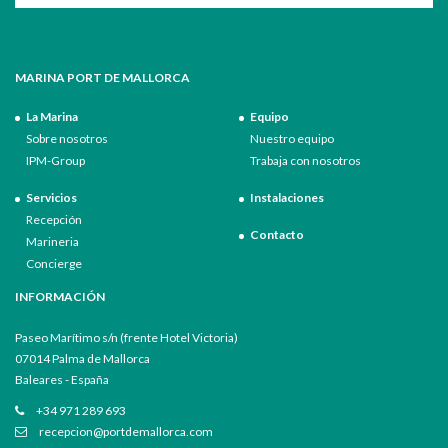
MARINA PORT DE MALLORCA
La Marina
Equipo
Sobre nosotros
Nuestro equipo
IPM-Group
Trabaja con nosotros
Servicios
Instalaciones
Recepción
Contacto
Marineria
Concierge
INFORMACIÓN
Paseo Marítimo s/n (frente Hotel Victoria)
07014 Palma de Mallorca
Baleares - España
+34 971 289 693
recepcion@portdemallorca.com