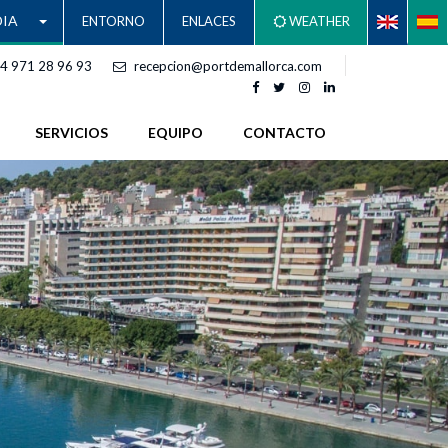
IA
ENTORNO
ENLACES
WEATHER
4 971 28 96 93
recepcion@portdemallorca.com
SERVICIOS
EQUIPO
CONTACTO