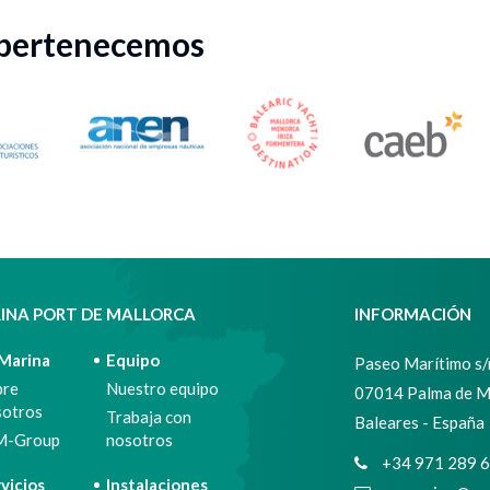
 pertenecemos
INA PORT DE MALLORCA
INFORMACIÓN
 Marina
Equipo
Paseo Marítimo s/n
bre
Nuestro equipo
07014 Palma de M
sotros
Trabaja con
Baleares - España
M-Group
nosotros
+34 971 289 
vicios
Instalaciones