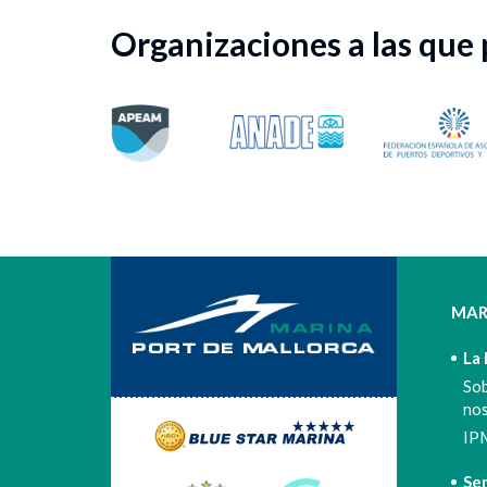
Organizaciones a las que
MAR
La
So
no
IP
Ser