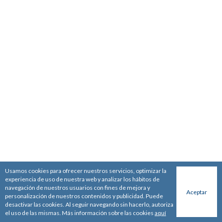
Usamos cookies para ofrecer nuestros servicios, optimizar la
experiencia de uso de nuestra web y analizar los hábitos de
navegación de nuestros usuarios con fines de mejora y
Aceptar
personalización de nuestros contenidos y publicidad. Puede
desactivar las cookies. Al seguir navegando sin hacerlo, autoriza
el uso de las mismas. Más información sobre las cookies
aquí